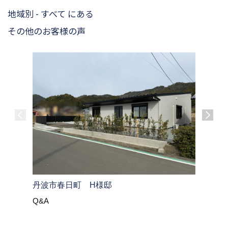
地域別 - すべて にある
その他のお客様の声
大飯郡高
丹波市春日町 H様邸
Q&A
Q&A