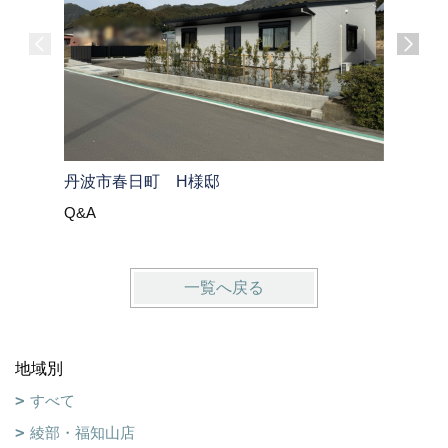
大飯郡高
丹波市春日町 H様邸
Q&A
Q&A
一覧へ戻る
地域別
すべて
綾部・福知山店