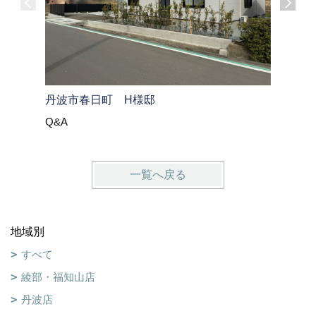
大飯郡高
丹波市春日町 H様邸
Q&A
Q&A
一覧へ戻る
地域別
すべて
綾部・福知山店
丹波店