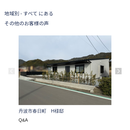
地域別 - すべて にある
その他のお客様の声
大飯郡高
丹波市春日町 H様邸
Q&A
Q&A