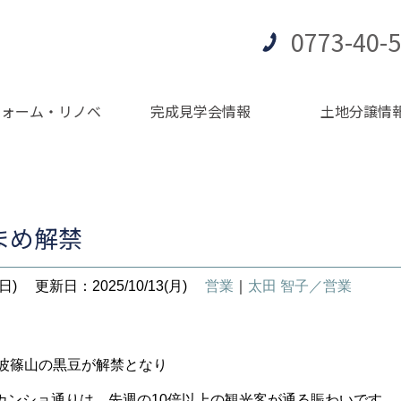
0773-40-
フォーム・リノベ
完成見学会情報
土地分譲情
まめ解禁
日)
更新日：2025/10/13(月)
営業
｜
太田 智子／営業
丹波篠山の黒豆が解禁となり
カンショ通りは、先週の10倍以上の観光客が通る賑わいです。