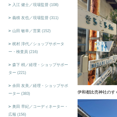
入江 健士／現場監督 (108)
義積 友也／現場監督 (311)
山田 敏幸／営業 (152)
梶村 淳代／ショップサポータ
ー・検査員 (216)
森下 梢／経理・ショップサポー
ター (221)
余田 友美／経理・ショップサポ
伊和都比売神社のす
ーター (383)
奥田 早紀／コーディネーター・
広報 (156)