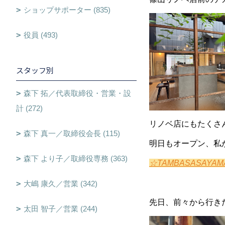
ショップサポーター (835)
役員 (493)
スタッフ別
森下 拓／代表取締役・営業・設
計 (272)
リノベ店にもたくさ
森下 真一／取締役会長 (115)
明日もオープン、私
森下 より子／取締役専務 (363)
☆TAMBASASAY
大嶋 康久／営業 (342)
先日、前々から行き
太田 智子／営業 (244)