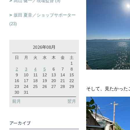
髙山 健一／現場監督 (9)
坂田 夏音／ショップサポーター
(23)
2026年08月
日
月
火
水
木
金
土
1
2
3
4
5
6
7
8
9
10
11
12
13
14
15
16
17
18
19
20
21
22
23
24
25
26
27
28
29
そして、見たかった
30
31
前月
翌月
アーカイブ