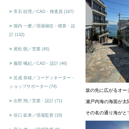
常石 絵理／CAD・検査員 (167)
堀内 一磨／現場補佐・積算・設
計 (132)
尾松 朗／営業 (45)
服部 颯紀／CAD・設計 (46)
近成 奈緒／コーディネーター・
ショップサポーター (74)
坂の先に広がるオー
出野 翔／営業・設計 (71)
瀬戸内海の海面が太
その名の通り海がと
谷口 鉱来／現場監督 (18)