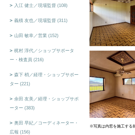
入江 健士／現場監督 (108)
義積 友也／現場監督 (311)
山田 敏幸／営業 (152)
梶村 淳代／ショップサポータ
ー・検査員 (216)
森下 梢／経理・ショップサポー
ター (221)
余田 友美／経理・ショップサポ
ーター (383)
奥田 早紀／コーディネーター・
※写真は内窓を施工する
広報 (156)