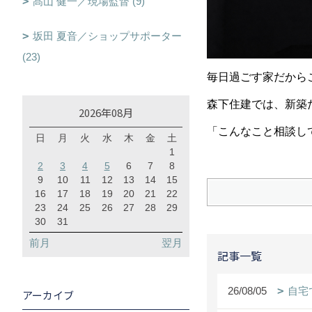
髙山 健一／現場監督 (9)
坂田 夏音／ショップサポーター
(23)
毎日過ごす家だから
森下住建では、新築
2026年08月
「こんなこと相談し
日
月
火
水
木
金
土
1
2
3
4
5
6
7
8
9
10
11
12
13
14
15
16
17
18
19
20
21
22
23
24
25
26
27
28
29
30
31
前月
翌月
記事一覧
26/08/05
自宅
アーカイブ