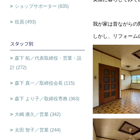
ショップサポーター (835)
役員 (493)
我が家は昔ながらの
しかし、リフォーム
スタッフ別
森下 拓／代表取締役・営業・設
計 (272)
森下 真一／取締役会長 (115)
森下 より子／取締役専務 (363)
大嶋 康久／営業 (342)
太田 智子／営業 (244)