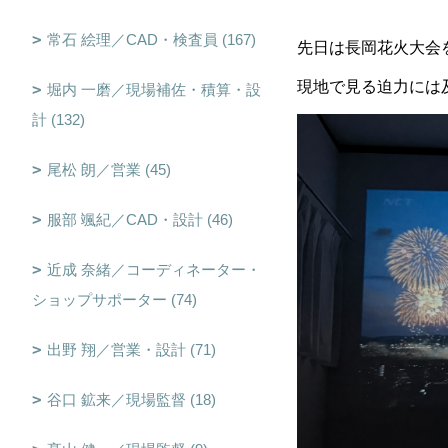
常石 絵理／CAD・検査員 (167)
先日は長岡花火大会を
現地で見る迫力には
堀内 一磨／現場補佐・積算・設
計 (132)
尾松 朗／営業 (45)
服部 颯紀／CAD・設計 (46)
近成 奈緒／コーディネーター・
ショップサポーター (74)
出野 翔／営業・設計 (71)
谷口 鉱来／現場監督 (18)