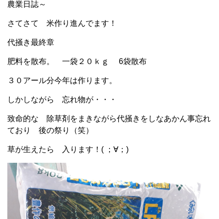
農業日誌～
さてさて 米作り進んでます！
代掻き最終章
肥料を散布。 一袋２０ｋｇ 6袋散布
３０アール分今年は作ります。
しかしながら 忘れ物が・・・
致命的な 除草剤をまきながら代掻きをしなあかん事忘れ
ており 後の祭り（笑）
草が生えたら 入ります！( ；∀；)