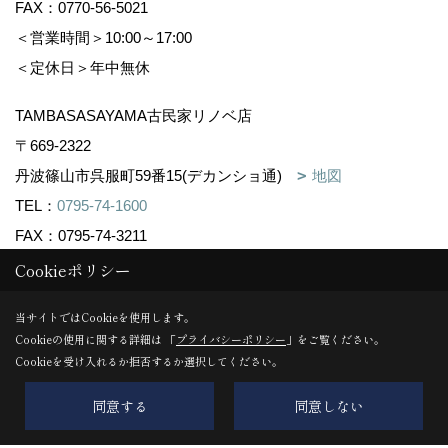
FAX：0770-56-5021
＜営業時間＞10:00～17:00
＜定休日＞年中無休
TAMBASASAYAMA古民家リノベ店
〒669-2322
丹波篠山市呉服町59番15(デカンショ通)
地図
TEL：
0795-74-1600
FAX：0795-74-3211
＜営業時間＞10:00～16:00
Cookieポリシー
＜定休日＞不定休
当サイトではCookieを使用します。
Cookieの使用に関する詳細は 「
プライバシーポリシー
」をご覧ください。
Cookieを受け入れるか拒否するか選択してください。
Copyright (c) 株式会社森下住建. All Rights Reserved.
Produced by
ゴデスクリエイト
同意する
同意しない