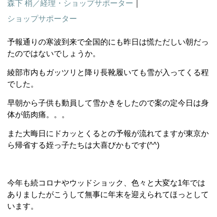
森下 梢／経理・ショップサポーター
｜
ショップサポーター
予報通りの寒波到来で全国的にも昨日は慌ただしい朝だっ
たのではないでしょうか。
綾部市内もガッツリと降り長靴履いても雪が入ってくる程
でした。
早朝から子供も動員して雪かきをしたので案の定今日は身
体が筋肉痛。。。
また大晦日にドカッとくるとの予報が流れてますが東京か
ら帰省する姪っ子たちは大喜びかもです(^^)
今年も続コロナやウッドショック、色々と大変な1年では
ありましたがこうして無事に年末を迎えられてほっとして
います。