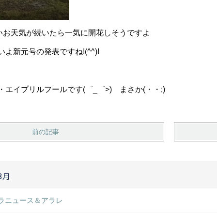
) よいお天気が続いたら一気に開花しそうですよ
よ新元号の発表ですね!(^^)!
プリルフールです(゜_゜>) まさか(・・;)
前の記事
3月
ラニュース＆アラレ