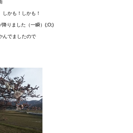
雨
、しかも！しかも！
が降りました（一瞬）(;O;)
やんでましたので