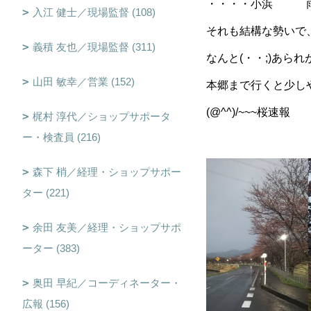
・・・・小浜 
入江 健士／現場監督 (108)
それも結構な勢いで
義積 友也／現場監督 (311)
なんと(・・;)あられ
山田 敏幸／営業 (152)
本郷まで行くと少し
(@^^)/~~~桜速報
梶村 淳代／ショップサポータ
ー・検査員 (216)
森下 梢／経理・ショップサポー
ター (221)
余田 友美／経理・ショップサポ
ーター (383)
奥田 早紀／コーディネーター・
広報 (156)