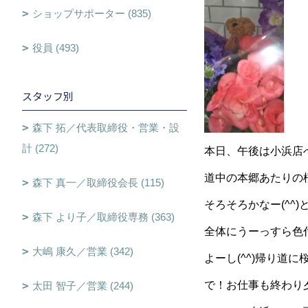
ショップサポーター (835)
役員 (493)
スタッフ別
森下 拓／代表取締役・営業・設
計 (272)
本日、午後は小浜店
道中の本郷あたりの
森下 真一／取締役会長 (115)
そろそろかなー(^^
森下 より子／取締役専務 (363)
全体にうーっすら色
大嶋 康久／営業 (342)
よーし(^^)帰り道
で！お仕事も終わり
太田 智子／営業 (244)