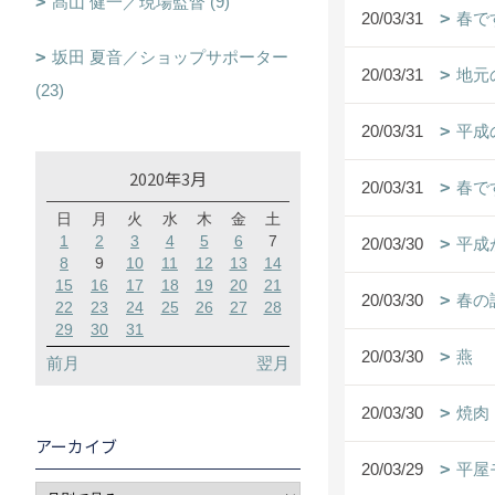
髙山 健一／現場監督 (9)
20/03/31
春で
坂田 夏音／ショップサポーター
20/03/31
地元
(23)
20/03/31
平成
2020年3月
20/03/31
春で
日
月
火
水
木
金
土
1
2
3
4
5
6
7
20/03/30
平成
8
9
10
11
12
13
14
15
16
17
18
19
20
21
20/03/30
春の
22
23
24
25
26
27
28
29
30
31
20/03/30
燕
前月
翌月
20/03/30
焼肉
アーカイブ
20/03/29
平屋