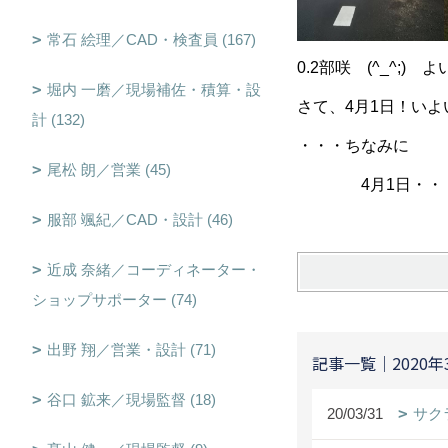
常石 絵理／CAD・検査員 (167)
0.2部咲 (^_^;
堀内 一磨／現場補佐・積算・設
さて、4月1日！いよい
計 (132)
・・・ちなみに
尾松 朗／営業 (45)
4月1日・・・エイ
服部 颯紀／CAD・設計 (46)
近成 奈緒／コーディネーター・
ショップサポーター (74)
出野 翔／営業・設計 (71)
記事一覧｜2020年
谷口 鉱来／現場監督 (18)
20/03/31
サク