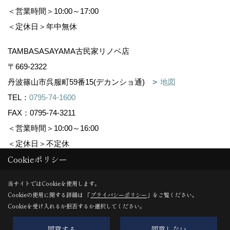
＜営業時間＞10:00～17:00
＜定休日＞年中無休
TAMBASASAYAMA古民家リノベ店
〒669-2322
丹波篠山市呉服町59番15(デカンショ通)
地図
TEL：
0795-74-1600
FAX：0795-74-3211
＜営業時間＞10:00～16:00
＜定休日＞不定休
Cookieポリシー
Copyright (c) 株式会社森下住建. All Rights Reserved.
当サイトではCookieを使用します。
Cookieの使用に関する詳細は 「
プライバシーポリシー
」をご覧ください。
Produced by
ゴデスクリエイト
Cookieを受け入れるか拒否するか選択してください。
同意する
同意しない