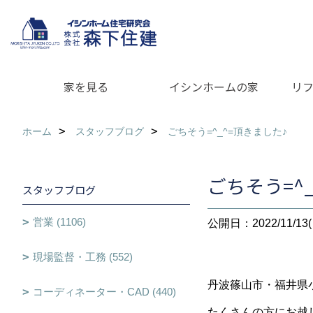
家を見る
イシンホームの家
リ
ホーム
スタッフブログ
ごちそう=^_^=頂きました♪
ごちそう=^
スタッフブログ
営業 (1106)
公開日：2022/11/13(
現場監督・工務 (552)
丹波篠山市・福井県小浜
コーディネーター・CAD (440)
たくさんの方にお越