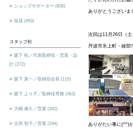
ショップサポーター (835)
ありがとうございました
役員 (493)
次回は11月26日（土
スタッフ別
丹波市氷上町・綾部
森下 拓／代表取締役・営業・設
計 (272)
森下 真一／取締役会長 (115)
森下 より子／取締役専務 (363)
大嶋 康久／営業 (342)
太田 智子／営業 (244)
ありがたい事に(^^)