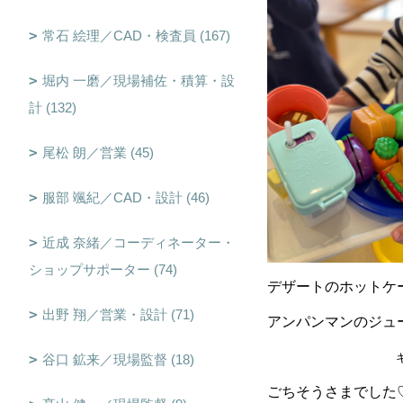
常石 絵理／CAD・検査員 (167)
堀内 一磨／現場補佐・積算・設
計 (132)
尾松 朗／営業 (45)
服部 颯紀／CAD・設計 (46)
近成 奈緒／コーディネーター・
ショップサポーター (74)
デザートのホットケ
出野 翔／営業・設計 (71)
アンパンマンのジュース
キャベツ丸ごと食
谷口 鉱来／現場監督 (18)
ごちそうさまでした♡!(