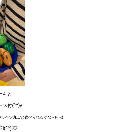
ーキと
付(^^)v
べられるかな～(-_-;)
^^)!♡