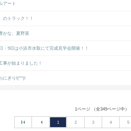
ルアート
ゞのトラック！！
豊かな、夏野菜
8日・9日は小浜市水取にて完成見学会開催！！
工事が始まりました！
にぎり!(^^)!
1ページ （全349ページ中）
1
2
3
4
5