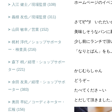
ホームページのイベ
入江 健士／現場監督 (108)
義積 友也／現場監督 (311)
さて!(^^)! いただい
山田 敏幸／営業 (152)
美味しそうなパンに
少し前にランチで頂
梶村 淳代／ショップサポータ
ー・検査員 (216)
「なりとぱん」をも
森下 梢／経理・ショップサポー
ター (221)
かじむらしゃん
どうぞ～
余田 友美／経理・ショップサポ
ーター (383)
たべてくださ～い
とだして頂きました
奥田 早紀／コーディネーター・
広報 (156)