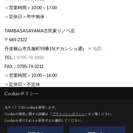
＜営業時間＞10:00～17:00
＜定休日＞年中無休
TAMBASASAYAMA古民家リノベ店
〒669-2322
丹波篠山市呉服町59番15(デカンショ通)
地図
TEL：
0795-74-1600
FAX：0795-74-3211
＜営業時間＞10:00～16:00
＜定休日＞不定休
Cookieポリシー
Copyright (c) 株式会社森下住建. All Rights Reserved.
当サイトではCookieを使用します。
Cookieの使用に関する詳細は 「
プライバシーポリシー
」をご覧ください。
Produced by
ゴデスクリエイト
Cookieを受け入れるか拒否するか選択してください。