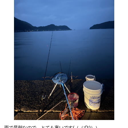
雨で早朝なので、とても寒いです(（（;O;)））