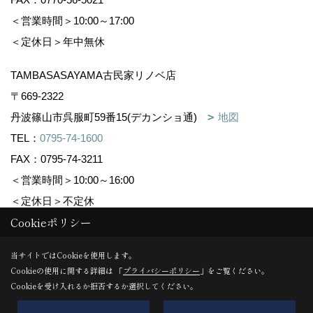
＜営業時間＞10:00～17:00
＜定休日＞年中無休
TAMBASASAYAMA古民家リノベ店
〒669-2322
丹波篠山市呉服町59番15(デカンショ通)
地図
TEL：
0795-74-1600
FAX：0795-74-3211
＜営業時間＞10:00～16:00
＜定休日＞不定休
Cookieポリシー
Copyright (c) 株式会社森下住建. All Rights Reserved.
当サイトではCookieを使用します。
Cookieの使用に関する詳細は 「
プライバシーポリシー
」をご覧ください。
Produced by
ゴデスクリエイト
Cookieを受け入れるか拒否するか選択してください。