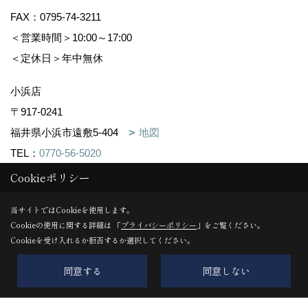
FAX：0795-74-3211
＜営業時間＞10:00～17:00
＜定休日＞年中無休
小浜店
〒917-0241
福井県小浜市遠敷5-404
地図
TEL：
0770-56-5020
FAX：0770-56-5021
Cookieポリシー
＜営業時間＞10:00～17:00
当サイトではCookieを使用します。
＜定休日＞年中無休
Cookieの使用に関する詳細は 「
プライバシーポリシー
」をご覧ください。
Cookieを受け入れるか拒否するか選択してください。
TAMBASASAYAMA古民家リノベ店
〒669-2322
同意する
同意しない
丹波篠山市呉服町59番15(デカンショ通)
地図