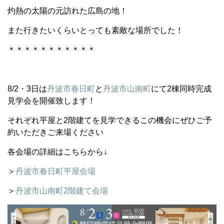
灼熱の太陽の元訪れた広島の地！
また行きたいくらいとっても素敵な場所でした！
＊＊＊＊＊＊＊＊＊＊＊
8/2・3日は
丹波市春日町
と
丹波市山南町
にて2棟同時完成
見学会を開催致します！
それぞれ平屋と2階建てを見学できるこの機会にぜひご予
約いただきご来場ください
各会場の詳細はこちらから↓
＞
丹波市春日町平屋会場
＞
丹波市山南町2階建て会場