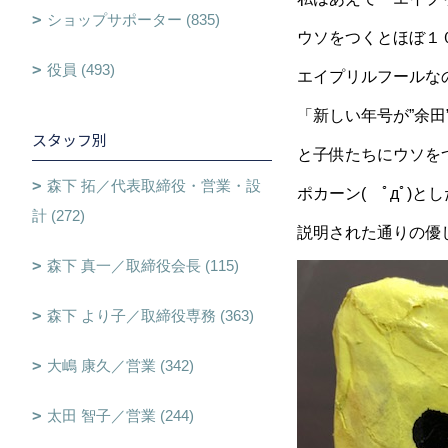
ショップサポーター (835)
ウソをつくとほぼ１
役員 (493)
エイプリルフールな
「新しい年号が”余田
スタッフ別
と子供たちにウソを
森下 拓／代表取締役・営業・設
ポカーン( ﾟдﾟ)
計 (272)
説明された通りの優
森下 真一／取締役会長 (115)
森下 より子／取締役専務 (363)
大嶋 康久／営業 (342)
太田 智子／営業 (244)