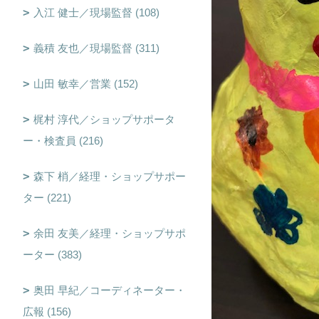
入江 健士／現場監督 (108)
義積 友也／現場監督 (311)
山田 敏幸／営業 (152)
梶村 淳代／ショップサポータ
ー・検査員 (216)
森下 梢／経理・ショップサポー
ター (221)
余田 友美／経理・ショップサポ
ーター (383)
奥田 早紀／コーディネーター・
広報 (156)