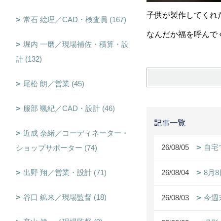
子供が製作してくれ
常石 絵理／CAD・検査員 (167)
なんだか福を呼んで
堀内 一磨／現場補佐・積算・設
計 (132)
尾松 朗／営業 (45)
服部 颯紀／CAD・設計 (46)
記事一覧
近成 奈緒／コーディネーター・
26/08/05
自宅
ショップサポーター (74)
出野 翔／営業・設計 (71)
26/08/04
8月
谷口 鉱来／現場監督 (18)
26/08/03
今週