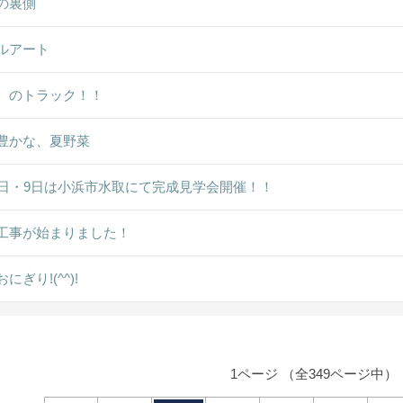
の裏側
ルアート
ゞのトラック！！
豊かな、夏野菜
8日・9日は小浜市水取にて完成見学会開催！！
工事が始まりました！
にぎり!(^^)!
1ページ （全349ページ中）