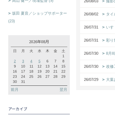
髙山 健一／現場監督 (9)
26/08/03
撮影
坂田 夏音／ショップサポーター
26/08/02
タイ
(23)
26/07/31
いす
26/07/31
彩り
2026年08月
日
月
火
水
木
金
土
26/07/30
8月
1
2
3
4
5
6
7
8
9
10
11
12
13
14
15
26/07/30
改修
16
17
18
19
20
21
22
23
24
25
26
27
28
29
26/07/29
大葉お
30
31
前月
翌月
アーカイブ