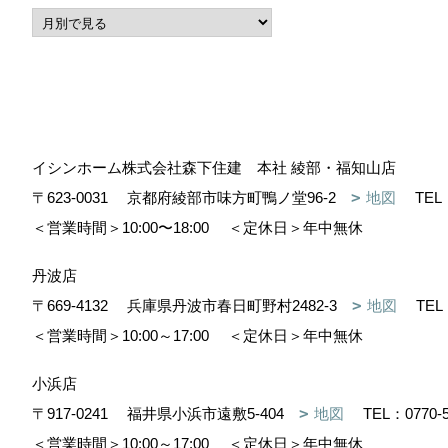
イシンホーム株式会社森下住建 本社 綾部・福知山店
〒623-0031
京都府綾部市味方町鴨ノ堂96-2
地図
TEL
＜営業時間＞10:00〜18:00
＜定休日＞年中無休
丹波店
〒669-4132
兵庫県丹波市春日町野村2482-3
地図
TEL
＜営業時間＞10:00～17:00
＜定休日＞年中無休
小浜店
〒917-0241
福井県小浜市遠敷5-404
地図
TEL：
0770-
＜営業時間＞10:00～17:00
＜定休日＞年中無休