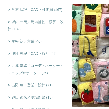
常石 絵理／CAD・検査員 (167)
堀内 一磨／現場補佐・積算・設
計 (132)
尾松 朗／営業 (46)
服部 颯紀／CAD・設計 (46)
近成 奈緒／コーディネーター・
ショップサポーター (74)
出野 翔／営業・設計 (71)
谷口 鉱来／現場監督 (18)