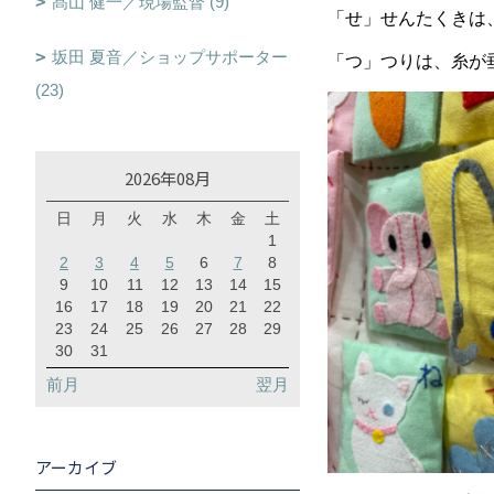
髙山 健一／現場監督 (9)
「せ」せんたくきは
坂田 夏音／ショップサポーター
「つ」つりは、糸が
(23)
2026年08月
日
月
火
水
木
金
土
1
2
3
4
5
6
7
8
9
10
11
12
13
14
15
16
17
18
19
20
21
22
23
24
25
26
27
28
29
30
31
前月
翌月
アーカイブ