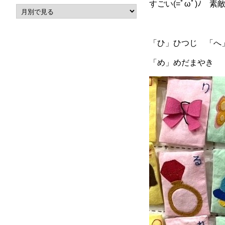
すごい(=ﾟωﾟ)ﾉ 素
「ひ」ひつじ 「へ
「め」めだまやき 