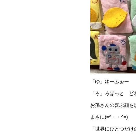
「ゆ」ゆーふぉー
「ろ」ろぼっと ど
お孫さんの喜ぶ顔を
まさに(=^・・^=)
「世界にひとつだけ