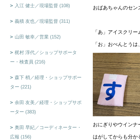
入江 健士／現場監督 (108)
おばあちゃんのセンス
義積 友也／現場監督 (311)
「あ」アイスクリー
山田 敏幸／営業 (152)
「お」おべんとうは
梶村 淳代／ショップサポータ
ー・検査員 (216)
森下 梢／経理・ショップサポー
ター (221)
余田 友美／経理・ショップサポ
ーター (383)
おにぎりやウインナー
奥田 早紀／コーディネーター・
広報 (156)
はがしてからも分か