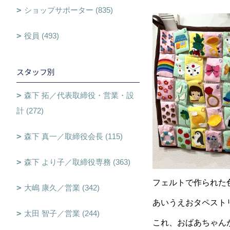
ショップサポーター (835)
役員 (493)
スタッフ別
森下 拓／代表取締役・営業・設
計 (272)
森下 真一／取締役会長 (115)
森下 より子／取締役専務 (363)
フェルトで作られた
大嶋 康久／営業 (342)
あいうえおタペストリー
太田 智子／営業 (244)
これ、おばあちゃん