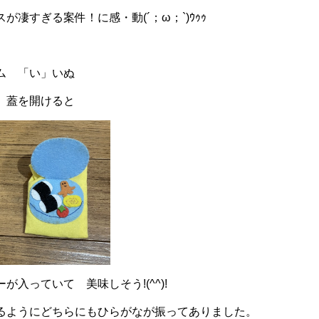
が凄すぎる案件！に感・動(´；ω；`)ｳｩｩ
ム 「い」いぬ
、蓋を開けると
が入っていて 美味しそう!(^^)!
るようにどちらにもひらがなが振ってありました。