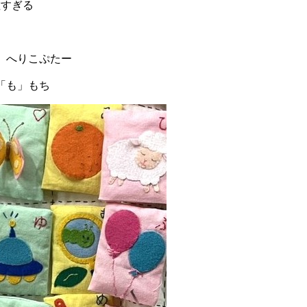
敵すぎる
」へりこぷたー
「も」もち