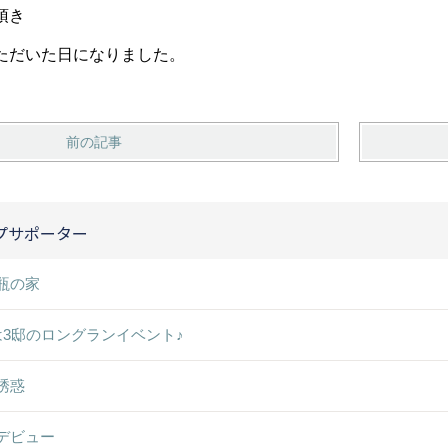
頂き
ただいた日になりました。
前の記事
プサポーター
瓶の家
は3邸のロングランイベント♪
誘惑
デビュー