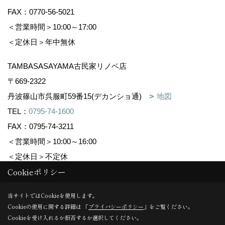
FAX：0770-56-5021
＜営業時間＞10:00～17:00
＜定休日＞年中無休
TAMBASASAYAMA古民家リノベ店
〒669-2322
丹波篠山市呉服町59番15(デカンショ通)
地図
TEL：
0795-74-1600
FAX：0795-74-3211
＜営業時間＞10:00～16:00
＜定休日＞不定休
Cookieポリシー
Copyright (c) 株式会社森下住建. All Rights Reserved.
当サイトではCookieを使用します。
Cookieの使用に関する詳細は 「
プライバシーポリシー
」をご覧ください。
Produced by
ゴデスクリエイト
Cookieを受け入れるか拒否するか選択してください。