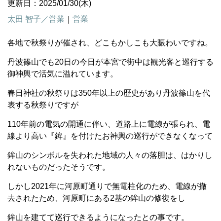
更新日：2025/01/30(木)
太田 智子／営業
｜
営業
各地で秋祭りが催され、どこもかしこも大賑わいですね。
丹波篠山でも20日の今日が本宮で街中は観光客と巡行する
御神輿で活気に溢れています。
春日神社の秋祭りは350年以上の歴史があり丹波篠山を代
表する秋祭りですが
110年前の電気の開通に伴い、道路上に電線が張られ、電
線より高い『鉾』を付けたお神輿の巡行ができなくなって
鉾山のシンボルを失われた地域の人々の落胆は、はかりし
れないものだったそうです。
しかし2021年に河原町通りで無電柱化のため、電線が撤
去されたため、河原町にある2基の鉾山の修復をし
鉾山を建てて巡行できるようになったとの事です。