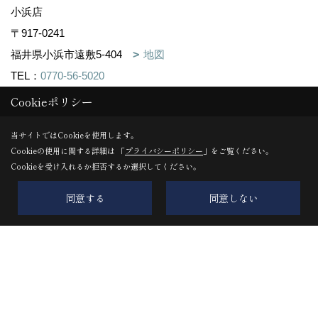
小浜店
〒917-0241
福井県小浜市遠敷5-404
地図
TEL：
0770-56-5020
FAX：0770-56-5021
Cookieポリシー
＜営業時間＞10:00～17:00
当サイトではCookieを使用します。
＜定休日＞年中無休
Cookieの使用に関する詳細は 「
プライバシーポリシー
」をご覧ください。
Cookieを受け入れるか拒否するか選択してください。
TAMBASASAYAMA古民家リノベ店
〒669-2322
同意する
同意しない
丹波篠山市呉服町59番15(デカンショ通)
地図
TEL：
0795-74-1600
FAX：0795-74-3211
＜営業時間＞10:00～16:00
＜定休日＞不定休