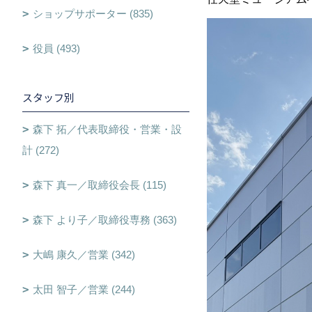
ショップサポーター (835)
役員 (493)
スタッフ別
森下 拓／代表取締役・営業・設
計 (272)
森下 真一／取締役会長 (115)
森下 より子／取締役専務 (363)
大嶋 康久／営業 (342)
太田 智子／営業 (244)