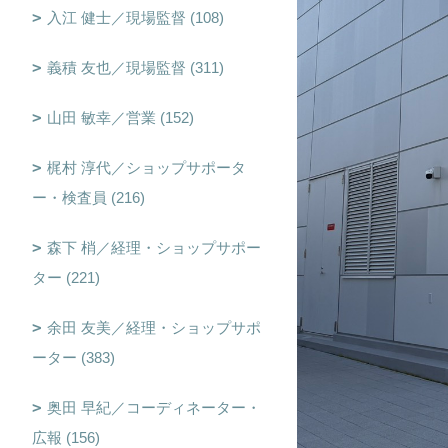
入江 健士／現場監督 (108)
義積 友也／現場監督 (311)
山田 敏幸／営業 (152)
梶村 淳代／ショップサポータ
ー・検査員 (216)
森下 梢／経理・ショップサポー
ター (221)
余田 友美／経理・ショップサポ
ーター (383)
奥田 早紀／コーディネーター・
広報 (156)