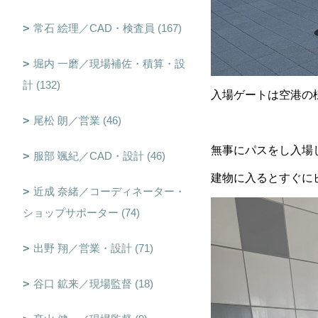
常石 絵理／CAD・検査員 (167)
堀内 一磨／現場補佐・積算・設
計 (132)
入場ゲートは空港の
尾松 朗／営業 (46)
無事にパスをし入場
服部 颯紀／CAD・設計 (46)
建物に入るとすぐに
近成 奈緒／コーディネーター・
ショップサポーター (74)
出野 翔／営業・設計 (71)
谷口 鉱来／現場監督 (18)