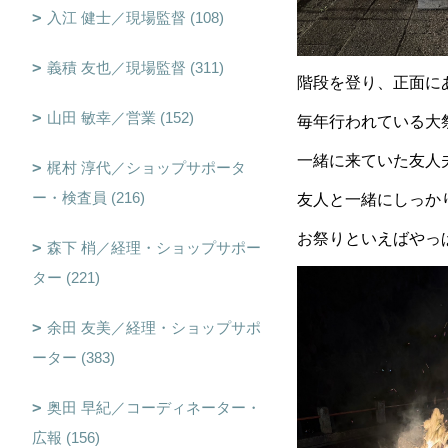
入江 健士／現場監督 (108)
義積 友也／現場監督 (311)
階段を登り、正面に
山田 敏幸／営業 (152)
毎年行われている大
一緒に来ていた友人
梶村 淳代／ショップサポータ
ー・検査員 (216)
友人と一緒にしっか
お祭りといえばやっ
森下 梢／経理・ショップサポー
ター (221)
余田 友美／経理・ショップサポ
ーター (383)
奥田 早紀／コーディネーター・
広報 (156)