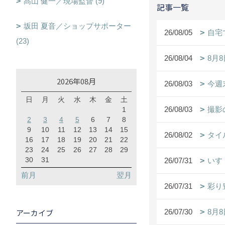
髙山 健一／現場監督 (9)
記事一覧
坂田 夏音／ショップサポーター
26/08/05
自宅
(23)
26/08/04
8月
2026年08月
26/08/03
今週
日
月
火
水
木
金
土
26/08/03
撮影
1
2
3
4
5
6
7
8
9
10
11
12
13
14
15
26/08/02
タイ
16
17
18
19
20
21
22
23
24
25
26
27
28
29
30
31
26/07/31
いす
前月
翌月
26/07/31
彩り
26/07/30
8月
アーカイブ