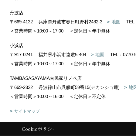
丹波店
〒669-4132
兵庫県丹波市春日町野村2482-3
地図
TEL
＜営業時間＞10:00～17:00
＜定休日＞年中無休
小浜店
〒917-0241
福井県小浜市遠敷5-404
地図
TEL：
0770-
＜営業時間＞10:00～17:00
＜定休日＞年中無休
TAMBASASAYAMA古民家リノベ店
〒669-2322
丹波篠山市呉服町59番15(デカンショ通)
地
＜営業時間＞10:00～16:00
＜定休日＞不定休
サイトマップ
Cookieポリシー
Copyright (c) 株式会社森下住建. All Rights Reserved.
|
Produced by
ゴ