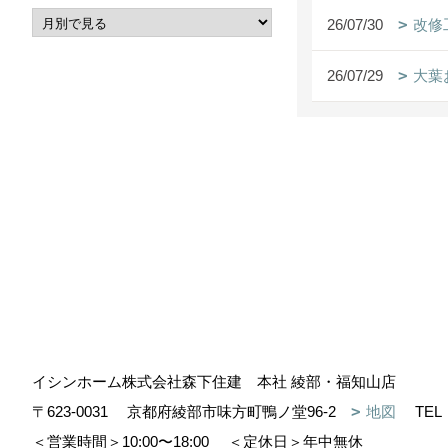
26/07/30
改修
26/07/29
大葉お
イシンホーム株式会社森下住建 本社 綾部・福知山店
〒623-0031
京都府綾部市味方町鴨ノ堂96-2
地図
TEL
＜営業時間＞10:00〜18:00
＜定休日＞年中無休