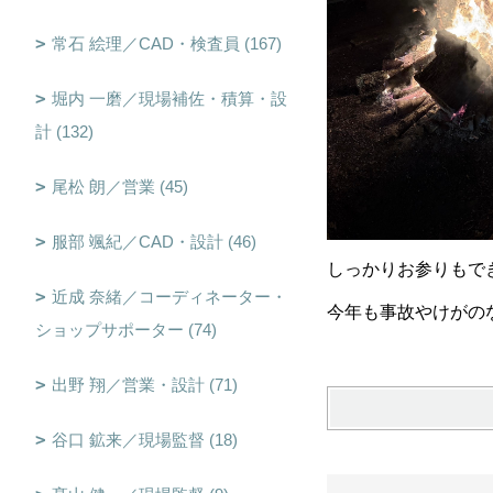
常石 絵理／CAD・検査員 (167)
堀内 一磨／現場補佐・積算・設
計 (132)
尾松 朗／営業 (45)
服部 颯紀／CAD・設計 (46)
しっかりお参りもで
近成 奈緒／コーディネーター・
今年も事故やけがの
ショップサポーター (74)
出野 翔／営業・設計 (71)
谷口 鉱来／現場監督 (18)