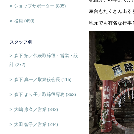
ショップサポーター (835)
屋台もたくさん出る
役員 (493)
地元でも有名な行事
スタッフ別
森下 拓／代表取締役・営業・設
計 (272)
森下 真一／取締役会長 (115)
森下 より子／取締役専務 (363)
大嶋 康久／営業 (342)
太田 智子／営業 (244)