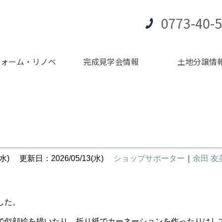
0773-40-
フォーム・リノベ
完成見学会情報
土地分譲情
水)
更新日：2026/05/13(水)
ショップサポーター
｜
余田 
した。
で似顔絵を描いたり、折り紙でカーネーションを作ったりはし