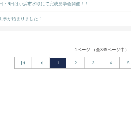
8日・9日は小浜市水取にて完成見学会開催！！
工事が始まりました！
1ページ （全349ページ中）
1
2
3
4
5