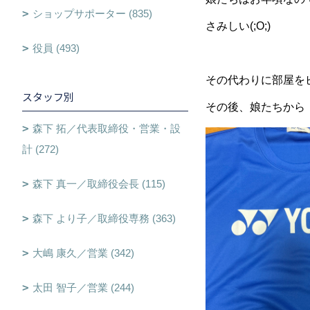
ショップサポーター (835)
さみしい(;O;)
役員 (493)
その代わりに部屋をピ
スタッフ別
その後、娘たちから
森下 拓／代表取締役・営業・設
計 (272)
森下 真一／取締役会長 (115)
森下 より子／取締役専務 (363)
大嶋 康久／営業 (342)
太田 智子／営業 (244)