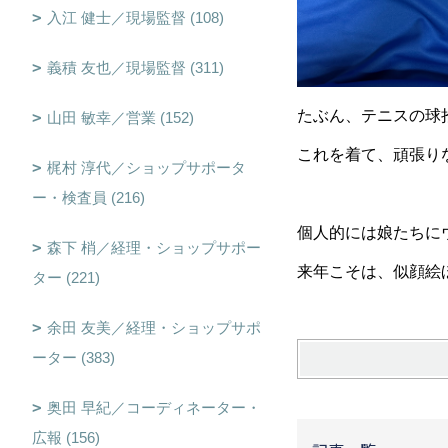
入江 健士／現場監督 (108)
義積 友也／現場監督 (311)
たぶん、テニスの球
山田 敏幸／営業 (152)
これを着て、頑張りな
梶村 淳代／ショップサポータ
ー・検査員 (216)
個人的には娘たちに
森下 梢／経理・ショップサポー
来年こそは、似顔絵
ター (221)
余田 友美／経理・ショップサポ
ーター (383)
奥田 早紀／コーディネーター・
広報 (156)