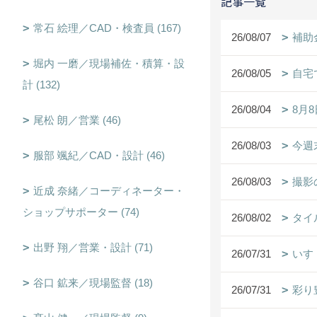
記事一覧
常石 絵理／CAD・検査員 (167)
26/08/07
補助
堀内 一磨／現場補佐・積算・設
26/08/05
自宅
計 (132)
26/08/04
8月
尾松 朗／営業 (46)
26/08/03
今週
服部 颯紀／CAD・設計 (46)
26/08/03
撮影
近成 奈緒／コーディネーター・
ショップサポーター (74)
26/08/02
タイ
出野 翔／営業・設計 (71)
26/07/31
いす
谷口 鉱来／現場監督 (18)
26/07/31
彩り