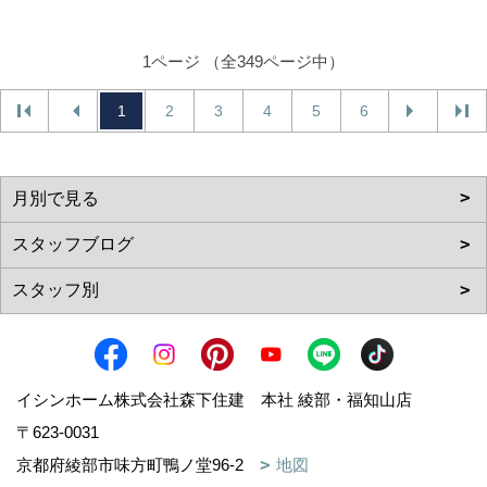
1ページ （全349ページ中）
1
2
3
4
5
6
イシンホーム株式会社森下住建 本社 綾部・福知山店
〒623-0031
京都府綾部市味方町鴨ノ堂96-2
地図