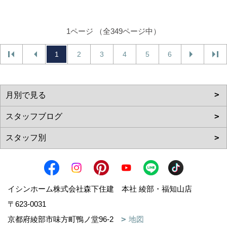
1ページ （全349ページ中）
1
2
3
4
5
6
イシンホーム株式会社森下住建 本社 綾部・福知山店
〒623-0031
京都府綾部市味方町鴨ノ堂96-2
地図