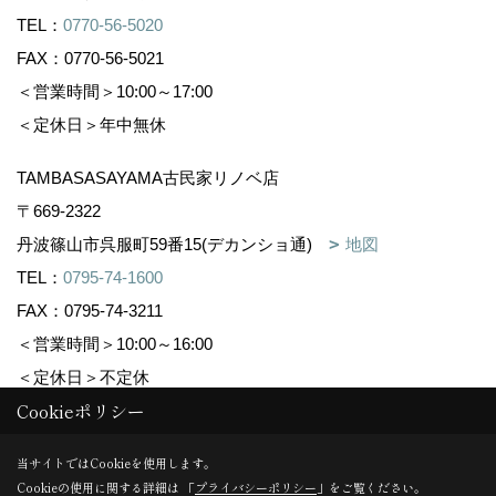
TEL：
0770-56-5020
FAX：0770-56-5021
＜営業時間＞10:00～17:00
＜定休日＞年中無休
TAMBASASAYAMA古民家リノベ店
〒669-2322
丹波篠山市呉服町59番15(デカンショ通)
地図
TEL：
0795-74-1600
FAX：0795-74-3211
＜営業時間＞10:00～16:00
＜定休日＞不定休
Cookieポリシー
Copyright (c) 株式会社森下住建. All Rights Reserved.
当サイトではCookieを使用します。
Cookieの使用に関する詳細は 「
プライバシーポリシー
」をご覧ください。
Produced by
ゴデスクリエイト