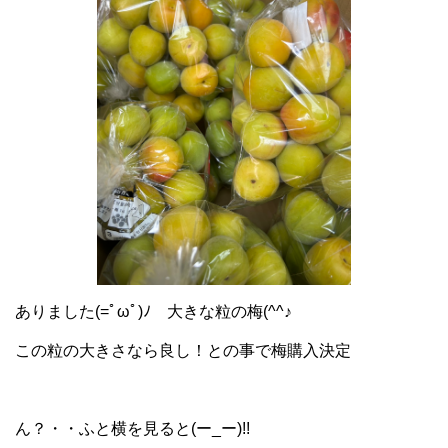
ありました(=ﾟωﾟ)ﾉ 大きな粒の梅(^^♪
この粒の大きさなら良し！との事で梅購入決定
ん？・・ふと横を見ると(ー_ー)!!