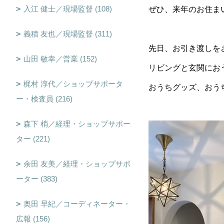
入江 健士／現場監督 (108)
ぜひ、来年のお住ま
義積 友也／現場監督 (311)
先日、お引き渡しを
山田 敏幸／営業 (152)
リビングと玄関にお
梶村 淳代／ショップサポータ
おうちグッズ、おう
ー・検査員 (216)
森下 梢／経理・ショップサポー
ター (221)
余田 友美／経理・ショップサポ
ーター (383)
奥田 早紀／コーディネーター・
広報 (156)