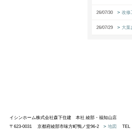
26/07/30
改修
26/07/29
大葉お
イシンホーム株式会社森下住建 本社 綾部・福知山店
〒623-0031
京都府綾部市味方町鴨ノ堂96-2
地図
TEL