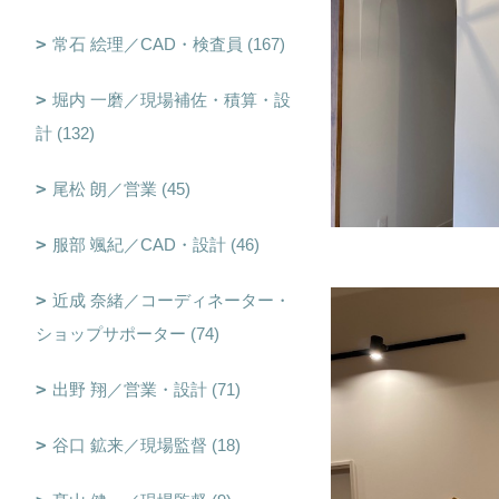
常石 絵理／CAD・検査員 (167)
堀内 一磨／現場補佐・積算・設
計 (132)
尾松 朗／営業 (45)
服部 颯紀／CAD・設計 (46)
近成 奈緒／コーディネーター・
ショップサポーター (74)
出野 翔／営業・設計 (71)
谷口 鉱来／現場監督 (18)