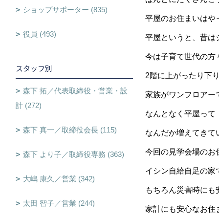
ショップサポーター (835)
平屋のお住まいはや
役員 (493)
平屋というと、昔は
今は子育て世代の方
スタッフ別
2階に上がったり下
森下 拓／代表取締役・営業・設
家族がワンフロアー
計 (272)
なんとなく平屋って
森下 真一／取締役会長 (115)
なんだか増えてきて
今回の見学会場のお
森下 より子／取締役専務 (363)
イシン自給自足の家
大嶋 康久／営業 (342)
もちろん災害時にも
太田 智子／営業 (244)
家計にも安心なお住