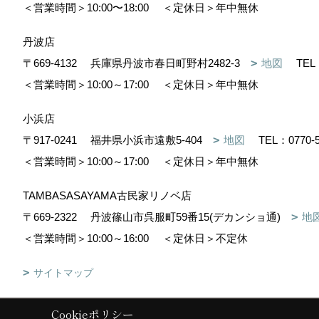
＜営業時間＞10:00〜18:00
＜定休日＞年中無休
丹波店
〒669-4132
兵庫県丹波市春日町野村2482-3
地図
TEL
＜営業時間＞10:00～17:00
＜定休日＞年中無休
小浜店
〒917-0241
福井県小浜市遠敷5-404
地図
TEL：
0770-
＜営業時間＞10:00～17:00
＜定休日＞年中無休
TAMBASASAYAMA古民家リノベ店
〒669-2322
丹波篠山市呉服町59番15(デカンショ通)
地
＜営業時間＞10:00～16:00
＜定休日＞不定休
サイトマップ
Cookieポリシー
Copyright (c) 株式会社森下住建. All Rights Reserved.
|
Produced by
ゴ