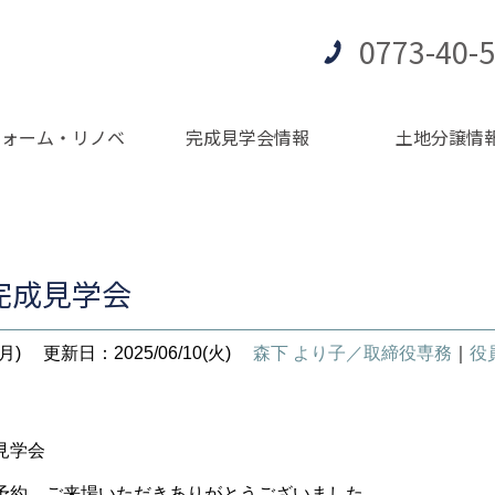
0773-40-
フォーム・リノベ
完成見学会情報
土地分譲情
完成見学会
月)
更新日：2025/06/10(火)
森下 より子／取締役専務
｜
役
成見学会
予約、ご来場いただきありがとうございました。