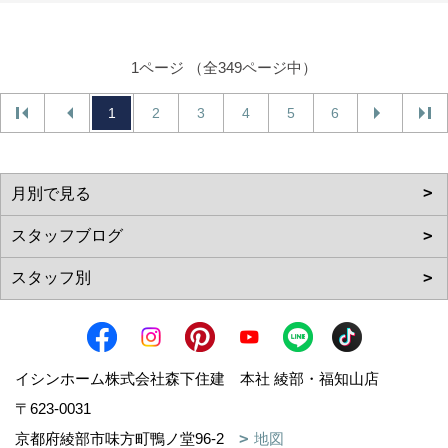
1ページ （全349ページ中）
1
2
3
4
5
6
イシンホーム株式会社森下住建 本社 綾部・福知山店
〒623-0031
京都府綾部市味方町鴨ノ堂96-2
地図