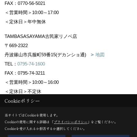
FAX：0770-56-5021
＜営業時間＞10:00～17:00
＜定休日＞年中無休
TAMBASASAYAMA古民家リノベ店
〒669-2322
丹波篠山市呉服町59番15(デカンショ通)
地図
TEL：
0795-74-1600
FAX：0795-74-3211
＜営業時間＞10:00～16:00
＜定休日＞不定休
Cookieポリシー
Copyright (c) 株式会社森下住建. All Rights Reserved.
当サイトではCookieを使用します。
Cookieの使用に関する詳細は 「
プライバシーポリシー
」をご覧ください。
Produced by
ゴデスクリエイト
Cookieを受け入れるか拒否するか選択してください。