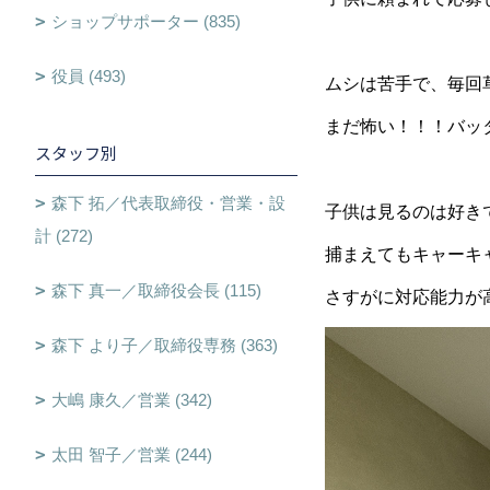
ショップサポーター (835)
役員 (493)
ムシは苦手で、毎回
まだ怖い！！！バッタ
スタッフ別
森下 拓／代表取締役・営業・設
子供は見るのは好きで
計 (272)
捕まえてもキャーキ
森下 真一／取締役会長 (115)
さすがに対応能力が高
森下 より子／取締役専務 (363)
大嶋 康久／営業 (342)
太田 智子／営業 (244)