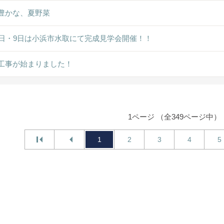
豊かな、夏野菜
8日・9日は小浜市水取にて完成見学会開催！！
工事が始まりました！
1ページ （全349ページ中）
1
2
3
4
5