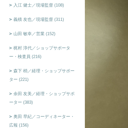
入江 健士／現場監督 (108)
義積 友也／現場監督 (311)
山田 敏幸／営業 (152)
梶村 淳代／ショップサポータ
ー・検査員 (216)
森下 梢／経理・ショップサポー
ター (221)
余田 友美／経理・ショップサポ
ーター (383)
奥田 早紀／コーディネーター・
広報 (156)