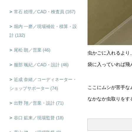
常石 絵理／CAD・検査員 (167)
堀内 一磨／現場補佐・積算・設
計 (132)
尾松 朗／営業 (46)
虫かごに入れるより
袋に入っていれば飛
服部 颯紀／CAD・設計 (46)
近成 奈緒／コーディネーター・
ここにムシが苦手な
ショップサポーター (74)
なかなか虫取りをす
出野 翔／営業・設計 (71)
谷口 鉱来／現場監督 (18)