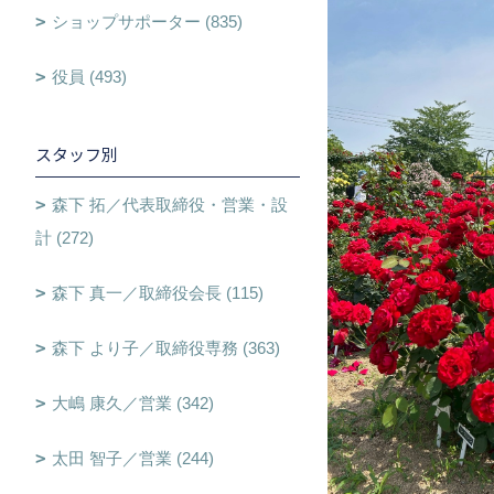
ショップサポーター (835)
役員 (493)
スタッフ別
森下 拓／代表取締役・営業・設
計 (272)
森下 真一／取締役会長 (115)
森下 より子／取締役専務 (363)
大嶋 康久／営業 (342)
太田 智子／営業 (244)