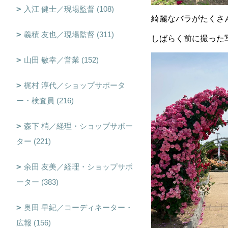
入江 健士／現場監督 (108)
綺麗なバラがたくさ
義積 友也／現場監督 (311)
しばらく前に撮った写
山田 敏幸／営業 (152)
梶村 淳代／ショップサポータ
ー・検査員 (216)
森下 梢／経理・ショップサポー
ター (221)
余田 友美／経理・ショップサポ
ーター (383)
奥田 早紀／コーディネーター・
広報 (156)