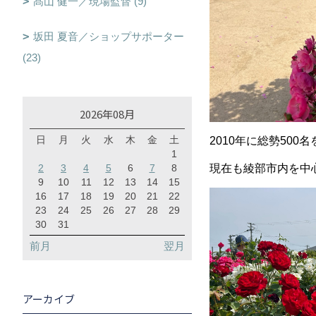
髙山 健一／現場監督 (9)
坂田 夏音／ショップサポーター
(23)
2026年08月
日
月
火
水
木
金
土
2010年に総勢50
1
2
3
4
5
6
7
8
現在も綾部市内を中
9
10
11
12
13
14
15
16
17
18
19
20
21
22
23
24
25
26
27
28
29
30
31
前月
翌月
アーカイブ