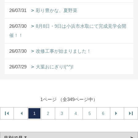
26/07/31
彩り豊かな、夏野菜
26/07/30
8月8日・9日は小浜市水取にて完成見学会開
催！！
26/07/30
改修工事が始まりました！
26/07/29
大葉おにぎり!(^^)!
1ページ （全349ページ中）
1
2
3
4
5
6