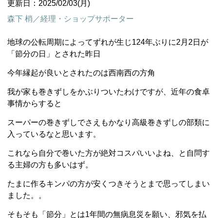
更新日：2025/02/03(月)
森下 梢／経理・ショップサポーター
地球の公転周期によってずれが生じ124年ぶりに2月2日が
「節分の日」とされた昨日
今年縁起が良いとされたのは西南西の方角
我が家も巻きずしをかぶりついたわけですが、近年の食卓
事情からすると
スーパーの巻きずしでさえもかなり高級巻きずしの部類に
入っているなと思います。
これなら自分で巻いた方が絶対コスパいいよね、と自問す
る主婦の方も多いはず。
たまに作るキンパの方が安くつきそうとまで思ってしまい
ました。。
そもそも「節分」とは1年間の無病息災を願い、邪気を払