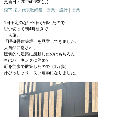
更新日：2025/06/09(月)
森下 拓／代表取締役・営業・設計
｜
営業
1日予定のない休日が作れたので
思い切って朝4時起きで
一人旅、
「隈研吾建築群」を見学してきました。
大自然に癒され、
圧倒的な建築に感動したのはもちろん、
車はパーキングに停めて
町を徒歩で散策したので（1万歩）
汗びっしょり、良い運動になりました。