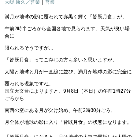
大嶋 康久／営業
｜
営業
満月が地球の影に覆われて赤黒く輝く「皆既月食」が、
午前
2
時半ごろから全国各地で見られます。天気が良い場
合に
限られるそうですが…
「皆既月食」ってご存じの方も多いと思いますが、
太陽と地球と月が一直線に並び、満月が地球の影に完全に
覆われる現象ですね。
国立天文台によりますと、
9
月
8
日（本日）の午前
1
時
27
分
ごろから
南西の空にある月が欠け始め、午前
2
時
30
分ごろ、
月全体が地球の影に入り「皆既月食」の状態になります。
「皆既月食」になると、月は地球の大気で屈折した太陽の