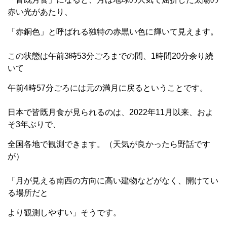
赤い光があたり、
「赤銅色」と呼ばれる独特の赤黒い色に輝いて見えます。
この状態は午前
3
時
53
分ごろまでの間、
1
時間
20
分余り続
いて
午前
4
時
57
分ごろには元の満月に戻るということです。
日本で皆既月食が見られるのは、
2022
年
11
月以来、およ
そ
3
年ぶりで、
全国各地で観測できます。（天気が良かったら野話です
が）
「月が見える南西の方向に高い建物などがなく、開けてい
る場所だと
より観測しやすい」そうです。