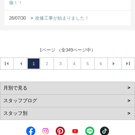
催！！
26/07/30
改修工事が始まりました！
1ページ （全349ページ中）
1
2
3
4
5
6