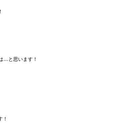
！
は…と思います！
。
す！