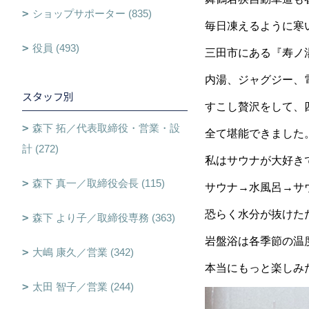
ショップサポーター (835)
毎日凍えるように寒
役員 (493)
三田市にある『寿ノ
内湯、ジャグジー、
スタッフ別
すこし贅沢をして、
森下 拓／代表取締役・営業・設
全て堪能できました
計 (272)
私はサウナが大好き
森下 真一／取締役会長 (115)
サウナ→水風呂→サ
恐らく水分が抜けた
森下 より子／取締役専務 (363)
岩盤浴は各季節の温
大嶋 康久／営業 (342)
本当にもっと楽しみ
太田 智子／営業 (244)