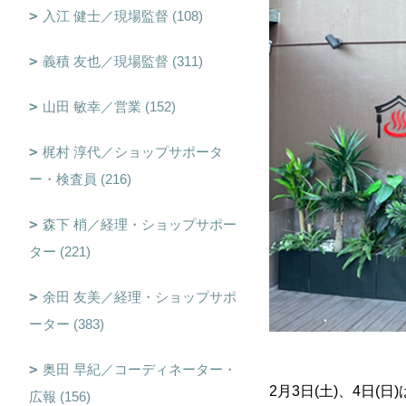
入江 健士／現場監督 (108)
義積 友也／現場監督 (311)
山田 敏幸／営業 (152)
梶村 淳代／ショップサポータ
ー・検査員 (216)
森下 梢／経理・ショップサポー
ター (221)
余田 友美／経理・ショップサポ
ーター (383)
奥田 早紀／コーディネーター・
2月3日(土)、4日
広報 (156)