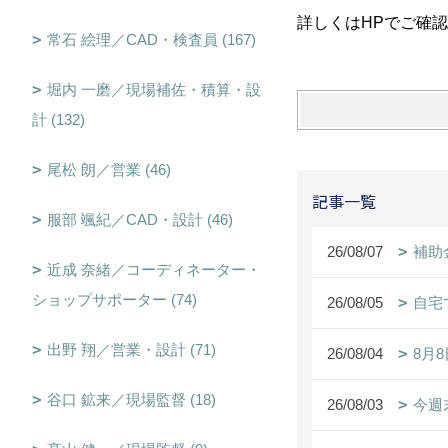
詳しくはHPでご確認
常石 絵理／CAD・検査員 (167)
堀内 一磨／現場補佐・積算・設
計 (132)
尾松 朗／営業 (46)
記事一覧
服部 颯紀／CAD・設計 (46)
26/08/07
補助
近成 奈緒／コーディネーター・
ショップサポーター (74)
26/08/05
自宅
出野 翔／営業・設計 (71)
26/08/04
8月
谷口 鉱来／現場監督 (18)
26/08/03
今週