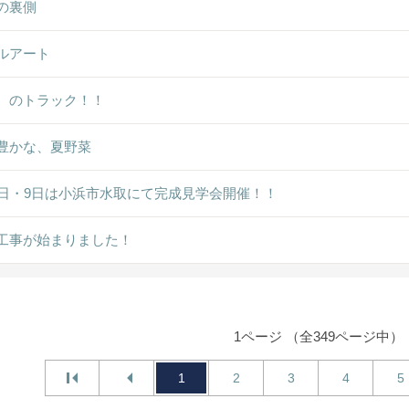
の裏側
ルアート
ゞのトラック！！
豊かな、夏野菜
8日・9日は小浜市水取にて完成見学会開催！！
工事が始まりました！
1ページ （全349ページ中）
1
2
3
4
5