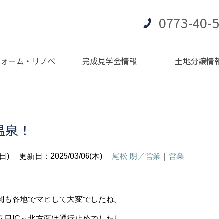
0773-40-
フォーム・リノベ
完成見学会情報
土地分譲情
温泉！
日)
更新日：2025/03/06(木)
尾松 朗／営業
｜
営業
関も各地でマヒして大変でしたね。
春日IC～北方面は通行止めでしたし…