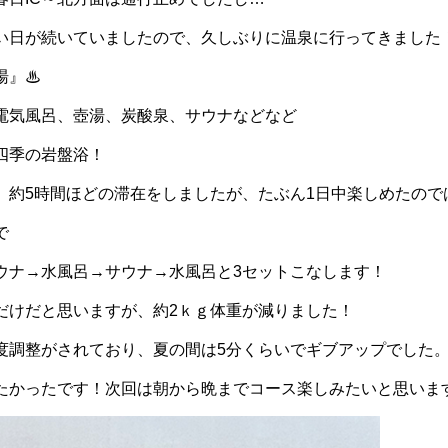
い日が続いていましたので、久しぶりに温泉に行ってきました
湯』♨
電気風呂、壺湯、炭酸泉、サウナなどなど
四季の岩盤浴！
。約5時間ほどの滞在をしましたが、たぶん1日中楽しめたので
で
ウナ→水風呂→サウナ→水風呂と3セットこなします！
だけだと思いますが、約2ｋｇ体重が減りました！
度調整がされており、夏の間は5分くらいでギブアップでした
たかったです！次回は朝から晩までコース楽しみたいと思いま