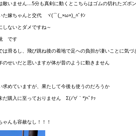
は敵いません…5分も真剣に動くとこちらはゴムの切れたズボンで
ていた嫁ちゃんと交代
ヾ
(
⌒
(_×ω×)_
ﾊﾞﾀﾝ
にしないとダメですね～
靴 です
では滑るし、飛び跳ね後の着地で足への負担が凄いことに気づ
年のせいだと思いますが体が昔のように動きません
い求めていますが、果たして今後も使うのだろうか
購入に至っておりません Σ(ﾉ∀｀*)ﾍﾟﾁｯ
ちゃんも容赦なし！！！