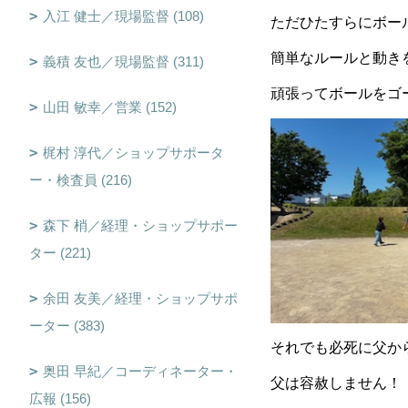
入江 健士／現場監督 (108)
ただひたすらにボー
簡単なルールと動き
義積 友也／現場監督 (311)
頑張ってボールをゴ
山田 敏幸／営業 (152)
梶村 淳代／ショップサポータ
ー・検査員 (216)
森下 梢／経理・ショップサポー
ター (221)
余田 友美／経理・ショップサポ
ーター (383)
それでも必死に父か
奥田 早紀／コーディネーター・
父は容赦しません！
広報 (156)