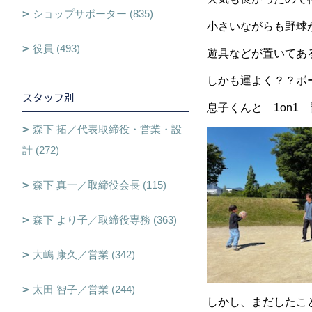
ショップサポーター (835)
小さいながらも野球
役員 (493)
遊具などが置いてあ
しかも運よく？？ボ
スタッフ別
息子くんと 1on1 開
森下 拓／代表取締役・営業・設
計 (272)
森下 真一／取締役会長 (115)
森下 より子／取締役専務 (363)
大嶋 康久／営業 (342)
太田 智子／営業 (244)
しかし、まだしたこ