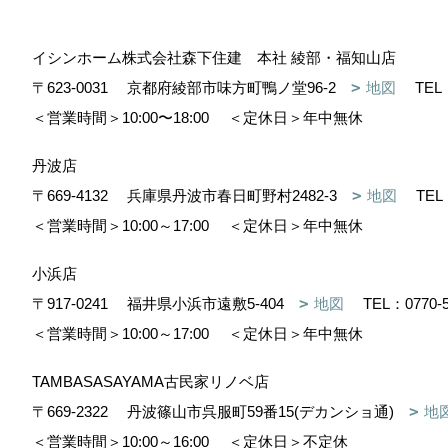
イシンホーム株式会社森下住建 本社 綾部・福知山店
〒623-0031
京都府綾部市味方町鴨ノ堂96-2
地図
TEL
＜営業時間＞10:00〜18:00
＜定休日＞年中無休
丹波店
〒669-4132
兵庫県丹波市春日町野村2482-3
地図
TEL
＜営業時間＞10:00～17:00
＜定休日＞年中無休
小浜店
〒917-0241
福井県小浜市遠敷5-404
地図
TEL：
0770-
＜営業時間＞10:00～17:00
＜定休日＞年中無休
TAMBASASAYAMA古民家リノベ店
〒669-2322
丹波篠山市呉服町59番15(デカンショ通)
地
＜営業時間＞10:00～16:00
＜定休日＞不定休