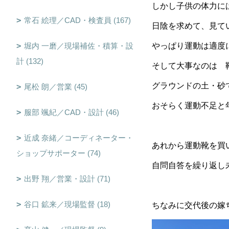
しかし子供の体力に
常石 絵理／CAD・検査員 (167)
日陰を求めて、見
堀内 一磨／現場補佐・積算・設
やっぱり運動は適度
計 (132)
そして大事なのは 
グラウンドの土・砂
尾松 朗／営業 (45)
おそらく運動不足と
服部 颯紀／CAD・設計 (46)
近成 奈緒／コーディネーター・
あれから運動靴を買
ショップサポーター (74)
自問自答を繰り返し未だ
出野 翔／営業・設計 (71)
谷口 鉱来／現場監督 (18)
ちなみに交代後の嫁