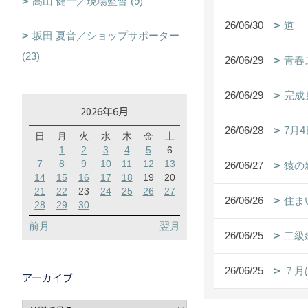
髙山 健一／現場監督 (9)
26/06/30
道
坂田 夏音／ショップサポーター
(23)
26/06/29
青春
26/06/29
完成
2026年6月
26/06/28
7月
日
月
火
水
木
金
土
1
2
3
4
5
6
7
8
9
10
11
12
13
26/06/27
猿の
14
15
16
17
18
19
20
21
22
23
24
25
26
27
26/06/26
住ま
28
29
30
前月
翌月
26/06/25
二級
26/06/25
７月
アーカイブ