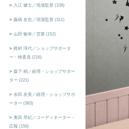
入江 健士／現場監督 (108)
義積 友也／現場監督 (311)
山田 敏幸／営業 (152)
梶村 淳代／ショップサポータ
ー・検査員 (216)
森下 梢／経理・ショップサポー
ター (221)
余田 友美／経理・ショップサポ
ーター (383)
奥田 早紀／コーディネーター・
広報 (156)