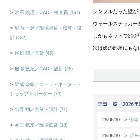
シンプルだった壁が
常石 絵理／CAD・検査員 (167)
ウォールステッカー
堀内 一磨／現場補佐・積算・設
しかもネットで20
計 (132)
次は娘の部屋にもな
尾松 朗／営業 (45)
服部 颯紀／CAD・設計 (46)
近成 奈緒／コーディネーター・
ショップサポーター (74)
記事一覧｜2026年
出野 翔／営業・設計 (71)
26/06/30
今年
谷口 鉱来／現場監督 (18)
26/06/30
ジャ