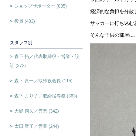
ショップサポーター (835)
経済的な負担を分散
役員 (493)
サッカーに打ち込む
そんな子供の部屋に
スタッフ別
森下 拓／代表取締役・営業・設
計 (272)
森下 真一／取締役会長 (115)
森下 より子／取締役専務 (363)
大嶋 康久／営業 (342)
太田 智子／営業 (244)