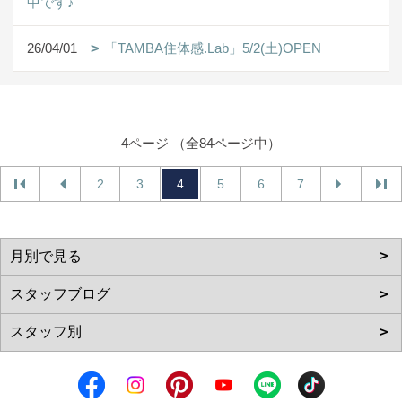
中です♪
26/04/01
「TAMBA住体感.Lab」5/2(土)OPEN
4ページ （全84ページ中）
2
3
4
5
6
7