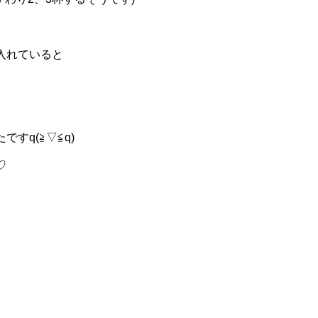
入れていると
すq(≧▽≦q)
♡