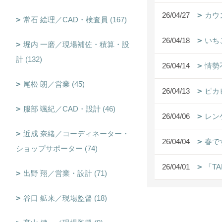
26/04/27
カウ
常石 絵理／CAD・検査員 (167)
26/04/18
いち
堀内 一磨／現場補佐・積算・設
計 (132)
26/04/14
情勢
尾松 朗／営業 (45)
26/04/13
ピカ
服部 颯紀／CAD・設計 (46)
26/04/06
レン
近成 奈緒／コーディネーター・
26/04/04
春で
ショップサポーター (74)
26/04/01
「TA
出野 翔／営業・設計 (71)
谷口 鉱来／現場監督 (18)