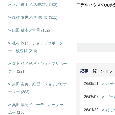
入江 健士／現場監督 (108)
モデルハウスの見学が
義積 友也／現場監督 (311)
山田 敏幸／営業 (152)
梶村 淳代／ショップサポータ
ー・検査員 (216)
森下 梢／経理・ショップサポー
記事一覧｜ショッ
ター (221)
26/05/11
息子
余田 友美／経理・ショップサポ
ーター (383)
26/05/07
ゴー
奥田 早紀／コーディネーター・
26/04/29
はじ
広報 (156)