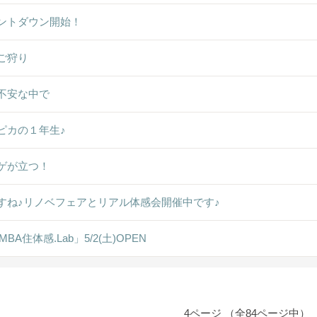
ントダウン開始！
ご狩り
不安な中で
ピカの１年生♪
ゲが立つ！
すね♪リノベフェアとリアル体感会開催中です♪
MBA住体感.Lab」5/2(土)OPEN
4ページ （全84ページ中）