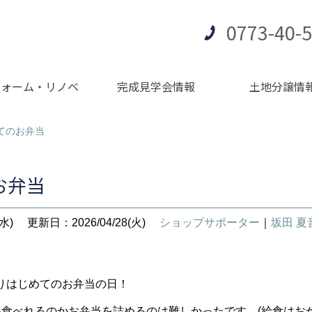
0773-40-
フォーム・リノベ
完成見学会情報
土地分譲情
てのお弁当
お弁当
水)
更新日：2026/04/28(火)
ショップサポーター
｜
坂田 
りはじめてのお弁当の日！
い食べれるのかお弁当を詰めるのは難しかったです。(給食はおか