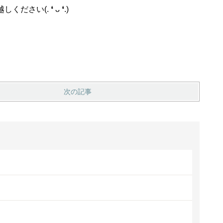
(. ❛ ᴗ ❛.)
次の記事