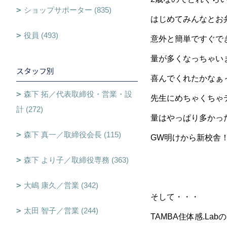
ショップサポーター (835)
はじめてみんなとお
役員 (493)
意外と簡単ですぐで
量が多くなっちゃいま
スタッフ別
喜んでくれたかなぁ
森下 拓／代表取締役・営業・設
先生にめちゃくちゃテ
計 (272)
量はやっぱり多かっ
森下 真一／取締役会長 (115)
GW明けから新校舎！
森下 より子／取締役専務 (363)
大嶋 康久／営業 (342)
そして・・・
太田 智子／営業 (244)
TAMBA住体感.L