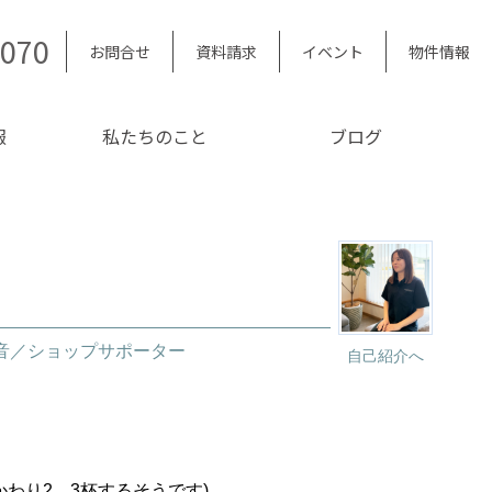
5070
お問合せ
資料請求
イベント
物件情報
報
私たちのこと
ブログ
夏音／ショップサポーター
自己紹介へ
わり2、3杯するそうです)