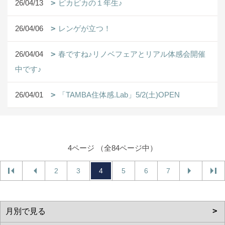
26/04/13
ピカピカの１年生♪
26/04/06
レンゲが立つ！
26/04/04
春ですね♪リノベフェアとリアル体感会開催
中です♪
26/04/01
「TAMBA住体感.Lab」5/2(土)OPEN
4ページ （全84ページ中）
2
3
4
5
6
7