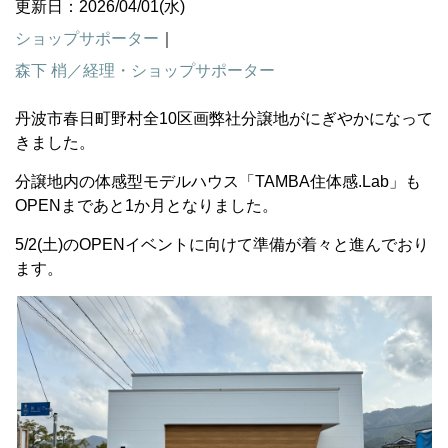
更新日：2026/04/01(水)
ショップサポーター
｜
森下 梢／経理・ショップサポーター
丹波市春日町野村全10区画弊社分譲地がにぎやかになって
きました。
分譲地内の体感型モデルハウス「TAMBA住体感.Lab」も
OPENまであと1か月となりました。
5/2(土)のOPENイベントに向けて準備が着々と進んでおり
ます。