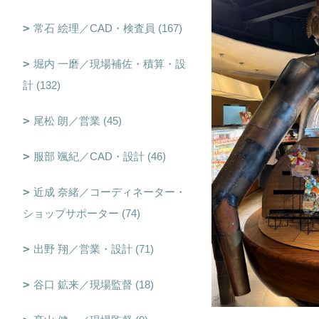
常石 絵理／CAD・検査員 (167)
堀内 一磨／現場補佐・積算・設
計 (132)
尾松 朗／営業 (45)
服部 颯紀／CAD・設計 (46)
近成 奈緒／コーディネーター・
ショップサポーター (74)
出野 翔／営業・設計 (71)
谷口 鉱来／現場監督 (18)