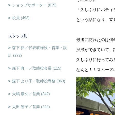
ショップサポーター (835)
「久しぶりにパティ
役員 (493)
という話になり、立ち寄
スタッフ別
最後に訪れたのは何
森下 拓／代表取締役・営業・設
渋滞ができていて、
計 (272)
久しぶりに行ってみ
森下 真一／取締役会長 (115)
なんと！！スムーズ
森下 より子／取締役専務 (363)
大嶋 康久／営業 (342)
太田 智子／営業 (244)