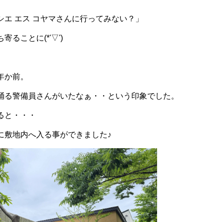
シエ エス コヤマさんに行ってみない？」
ることに(*'▽')
年か前。
踊る警備員さんがいたなぁ・・という印象でした。
ると・・・
に敷地内へ入る事ができました♪