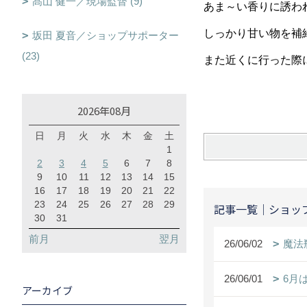
髙山 健一／現場監督 (9)
あま～い香りに誘われ
しっかり甘い物を補
坂田 夏音／ショップサポーター
(23)
また近くに行った際
2026年08月
日
月
火
水
木
金
土
1
2
3
4
5
6
7
8
9
10
11
12
13
14
15
16
17
18
19
20
21
22
23
24
25
26
27
28
29
記事一覧｜ショッ
30
31
前月
翌月
26/06/02
魔法
26/06/01
6月
アーカイブ