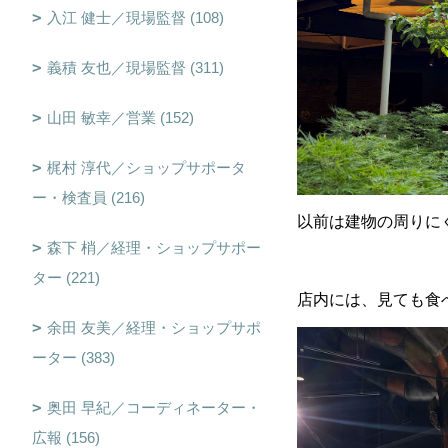
入江 健士／現場監督 (108)
義積 友也／現場監督 (311)
山田 敏幸／営業 (152)
梶村 淳代／ショップサポータ
ー・検査員 (216)
以前は建物の周りに
森下 梢／経理・ショップサポー
ター (221)
店内には、見ても食
余田 友美／経理・ショップサポ
ーター (383)
奥田 早紀／コーディネーター・
広報 (156)