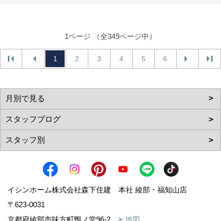
1ページ （全349ページ中）
1
2
3
4
5
6
イシンホーム株式会社森下住建 本社 綾部・福知山店
〒623-0031
京都府綾部市味方町鴨ノ堂96-2
地図