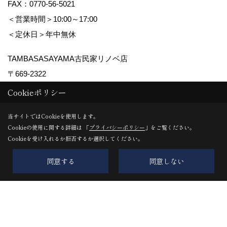
FAX：0770-56-5021
＜営業時間＞10:00～17:00
＜定休日＞年中無休
TAMBASASAYAMA古民家リノベ店
〒669-2322
丹波篠山市呉服町59番15(デカンショ通)
地図
Cookieポリシー
TEL：
0795-74-1600
当サイトではCookieを使用します。
FAX：0795-74-3211
Cookieの使用に関する詳細は 「
プライバシーポリシー
」をご覧ください。
＜営業時間＞10:00～16:00
Cookieを受け入れるか拒否するか選択してください。
＜定休日＞不定休
同意する
同意しない
Copyright (c) 株式会社森下住建. All Rights Reserved.
Produced by
ゴデスクリエイト