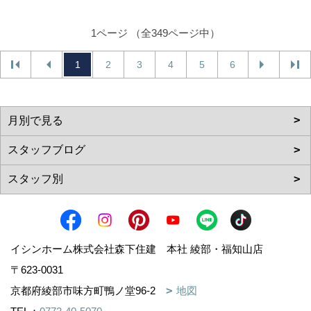
1ページ （全349ページ中）
1
2
3
4
5
6
イシンホーム株式会社森下住建 本社 綾部・福知山店
〒623-0031
京都府綾部市味方町鴨ノ堂96-2
地図