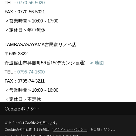
TEL：
0770-56-5020
FAX：0770-56-5021
＜営業時間＞10:00～17:00
＜定休日＞年中無休
TAMBASASAYAMA古民家リノベ店
〒669-2322
丹波篠山市呉服町59番15(デカンショ通)
地図
TEL：
0795-74-1600
FAX：0795-74-3211
＜営業時間＞10:00～16:00
＜定休日＞不定休
Cookieポリシー
Copyright (c) 株式会社森下住建. All Rights Reserved.
当サイトではCookieを使用します。
Cookieの使用に関する詳細は 「
プライバシーポリシー
」をご覧ください。
Produced by
ゴデスクリエイト