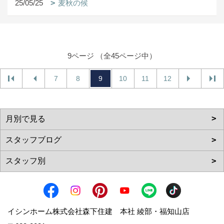
25/05/25
麦秋の候
9ページ （全45ページ中）
7
8
9
10
11
12
イシンホーム株式会社森下住建 本社 綾部・福知山店