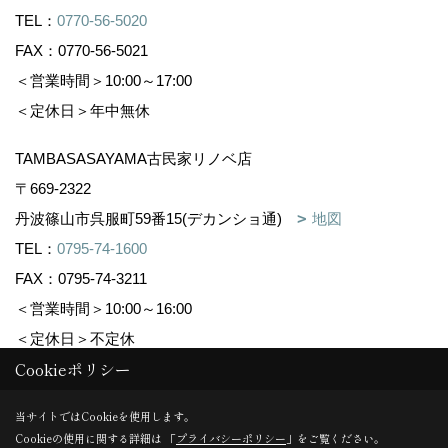
TEL：
0770-56-5020
FAX：0770-56-5021
＜営業時間＞10:00～17:00
＜定休日＞年中無休
TAMBASASAYAMA古民家リノベ店
〒669-2322
丹波篠山市呉服町59番15(デカンショ通)
地図
TEL：
0795-74-1600
FAX：0795-74-3211
＜営業時間＞10:00～16:00
＜定休日＞不定休
Cookieポリシー
Copyright (c) 株式会社森下住建. All Rights Reserved.
当サイトではCookieを使用します。
Cookieの使用に関する詳細は 「
プライバシーポリシー
」をご覧ください。
Produced by
ゴデスクリエイト