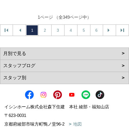
1ページ （全349ページ中）
1
2
3
4
5
6
イシンホーム株式会社森下住建 本社 綾部・福知山店
〒623-0031
京都府綾部市味方町鴨ノ堂96-2
地図