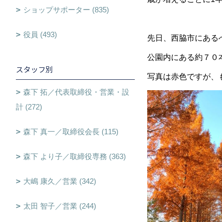
ショップサポーター (835)
役員 (493)
先日、西脇市にある
公園内にある約７０
スタッフ別
写真は赤色ですが、
森下 拓／代表取締役・営業・設
計 (272)
森下 真一／取締役会長 (115)
森下 より子／取締役専務 (363)
大嶋 康久／営業 (342)
太田 智子／営業 (244)