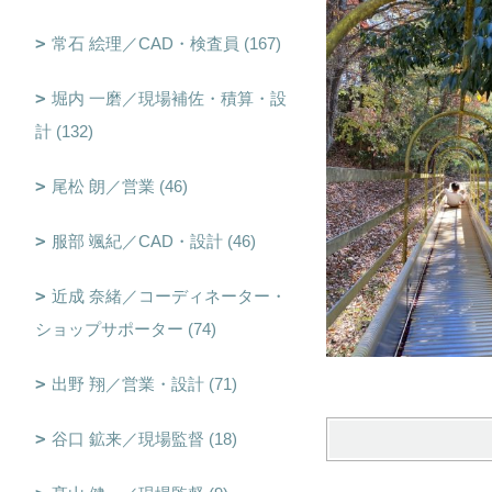
常石 絵理／CAD・検査員 (167)
堀内 一磨／現場補佐・積算・設
計 (132)
尾松 朗／営業 (46)
服部 颯紀／CAD・設計 (46)
近成 奈緒／コーディネーター・
ショップサポーター (74)
出野 翔／営業・設計 (71)
谷口 鉱来／現場監督 (18)