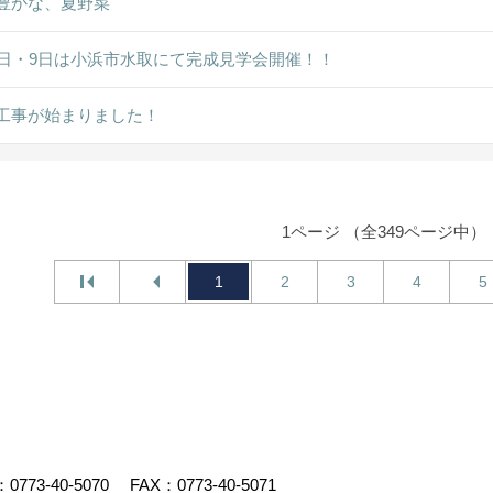
豊かな、夏野菜
8日・9日は小浜市水取にて完成見学会開催！！
工事が始まりました！
1ページ （全349ページ中）
1
2
3
4
5
：
0773-40-5070
FAX：0773-40-5071