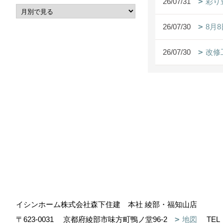
26/07/31
彩り
26/07/30
8月
26/07/30
改修
イシンホーム株式会社森下住建 本社 綾部・福知山店
〒623-0031
京都府綾部市味方町鴨ノ堂96-2
地図
TEL