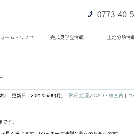
0773-40-
フォーム・リノベ
完成見学会情報
土地分譲情
す
木)
更新日：2025/06/09(月)
常石 絵理／CAD・検査員
｜
コ
走です。
年が早く感じます。(ジャネーの法則と言うのだそうです)