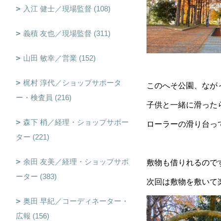
入江 健士／現場監督 (108)
義積 友也／現場監督 (311)
山田 敏幸／営業 (152)
梶村 淳代／ショップサポータ
このへそ公園、なが
ー・検査員 (216)
子供と一緒に滑ったら…
森下 梢／経理・ショップサポー
ローラーの滑り台って
ター (221)
余田 友美／経理・ショップサポ
敷物も借りれるので
ーター (383)
次回は敷物を敷いて楽
奥田 早紀／コーディネーター・
広報 (156)